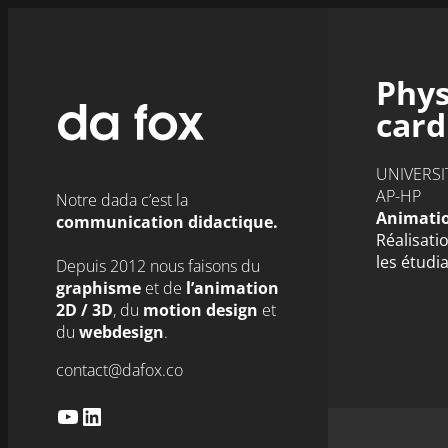
Aller
au
contenu
Phys
card
UNIVERSI
AP-HP
Notre dada c’est la
Animati
communication didactique.
Réalisati
les étudi
Depuis 2012 nous faisons du
graphisme
et de
l’animation
2D / 3D
,
du
motion design
et
du
webdesign
.
contact@dafox.co
YouTube
LinkedIn