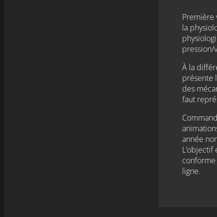
Première 
la physiol
physiologi
pression/v
À la diffé
présente 
des mécan
faut repré
Commandit
animation
année non
L’objectif
conforme a
ligne.