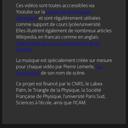
Ces vidéos sont toutes acccessibles via
Youtube sur la
chaîne de ‘la physique
autrement’
et sont régulièrement utilisées
comme support de cours lycée/université.
Elles illustrent également de nombreux articles
Wikipedia, en francais comme en anglais.
Page wikipedia sur le Condensat de Bose-
Einstein
La musique est spécialement créée sur mesure
pour chaque vidéo par Pierre Lemerle,
Lao
Experiment
de son nom de scène.
Ce projet est financé par le CNRS, le Labex
Palm, le Triangle de la Physique, la Société
Française de Physique, l’université Paris Sud,
Sciences à l’école, ainsi que l’ICAM.