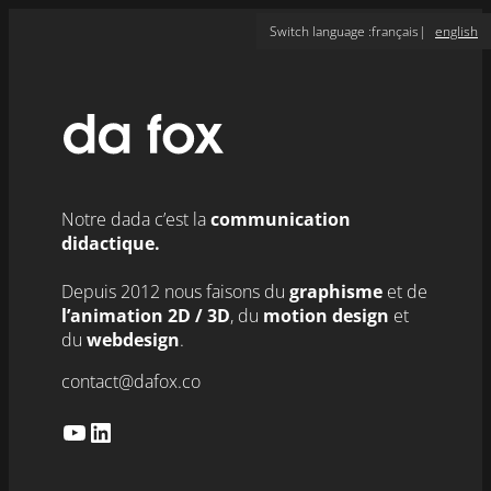
Aller
Switch language :
français
english
au
contenu
Notre dada c’est la
communication
didactique.
Depuis 2012 nous faisons du
graphisme
et de
l’animation 2D / 3D
,
du
motion design
et
du
webdesign
.
contact@dafox.co
YouTube
LinkedIn