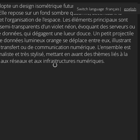
Switch language :
français
english