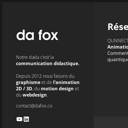
Aller
au
contenu
Rése
QUNNEC
Animati
Comment 
Notre dada c’est la
quantiqu
communication didactique.
Depuis 2012 nous faisons du
graphisme
et de
l’animation
2D / 3D
,
du
motion design
et
du
webdesign
.
contact@dafox.co
YouTube
LinkedIn