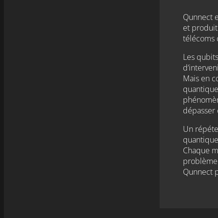
Qunnect e
et produi
télécoms 
Les qubits
d’interven
Mais en 
quantique,
phénomène
dépasser c
Un répéte
quantique
Chaque mo
problème 
Qunnect p