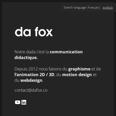
Aller
Switch language :
français
english
au
contenu
Notre dada c’est la
communication
didactique.
Depuis 2012 nous faisons du
graphisme
et de
l’animation 2D / 3D
,
du
motion design
et
du
webdesign
.
contact@dafox.co
YouTube
LinkedIn